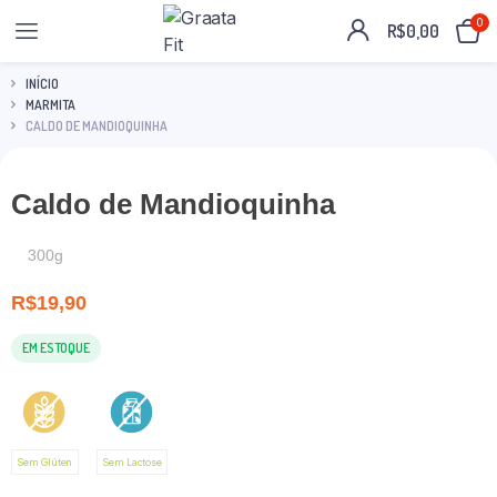
0
R$
0,00
INÍCIO
MARMITA
CALDO DE MANDIOQUINHA
Caldo de Mandioquinha
300g
R$
19,90
EM ESTOQUE
Sem Glúten
Sem Lactose