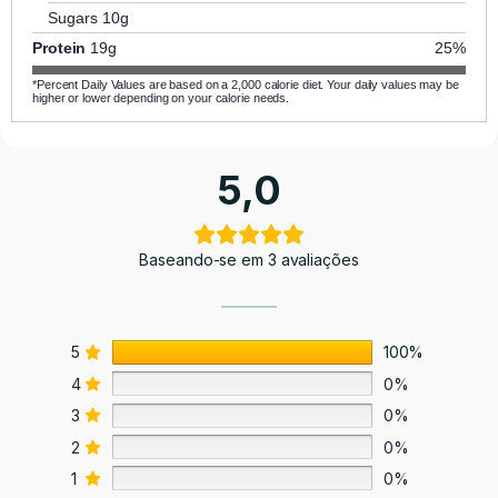
Sugars
10g
Protein
19g
25%
*Percent Daily Values are based on a 2,000 calorie diet. Your daily values may be
higher or lower depending on your calorie needs.
5,0
Baseando-se em 3 avaliações
5
100%
4
0%
3
0%
2
0%
1
0%