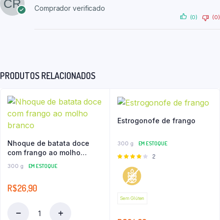
Comprador verificado
(0)
(0)
PRODUTOS RELACIONADOS
Estrogonofe de frango
Nhoque de batata doce
300 g
EM ESTOQUE
com frango ao molho
Avaliação
2
branco
4.00
de
300 g
EM ESTOQUE
5
R$
26,90
Sem Glúten
Nhoque