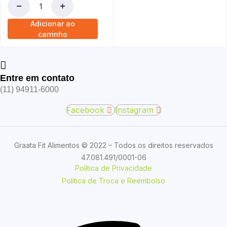
Carne
de
Adicionar ao
panela
carrinho
quantidade
Entre em contato
(11) 94911-6000
Facebook
Instagram
Graata Fit Alimentos © 2022 – Todos os direitos reservados
47.081.491/0001-06
Política de Privacidade
Política de Troca e Reembolso