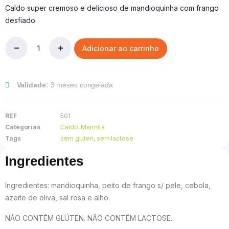
Caldo super cremoso e delicioso de mandioquinha com frango
desfiado.
Adicionar ao carrinho
Caldo
de
Mandioquinha
quantidade
Validade:
3 meses congelada
REF
501
Categorias
Caldo
,
Marmita
Tags
sem glúten
,
sem lactose
Ingredientes
Ingredientes: mandioquinha, peito de frango s/ pele, cebola,
azeite de oliva, sal rosa e alho.
NÃO CONTÉM GLÚTEN. NÃO CONTÉM LACTOSE.