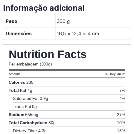
Informação adicional
Peso
300 g
Dimensões
16,5 × 12,4 × 4 cm
Nutrition Facts
Per embalagem (300g)
Amount
% Daily Value*
Calories
235
Total Fat
4g
7%
Saturated Fat
0.9g
4%
Trans Fat
0g
Sodium
655mg
27%
Total Carbohydrate
30g
10%
Dietary Fiber
4.3g
18%