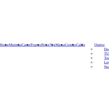
Home
Marmita
Carne
Frango
Peixe
Veg
Massa
Combo
Caldo
Outros
Do
TU
To
Lo
Sn