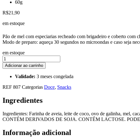
60g
R$
21,90
em estoque
Pão de mel com especiarias recheado com brigadeiro e coberto com c
Modo de preparo: aqueça 30 segundos no microondas e caso seja nec
em estoque
Pão
de
Adicionar ao carrinho
mel
de
Validade:
3 meses congelada
brigadeiro
quantidade
REF
807
Categorias
Doce
,
Snacks
Ingredientes
Ingredientes: Farinha de aveia, leite de coco, ovo de galinha, mel, ca
CONTÉM DERIVADOS DE SOJA. CONTÉM LACTOSE. POD
Informação adicional