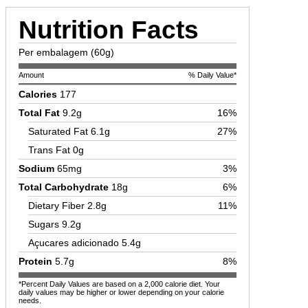
Nutrition Facts
Per embalagem (60g)
Amount
% Daily Value*
Calories
177
Total Fat
9.2g
16%
Saturated Fat
6.1g
27%
Trans Fat
0g
Sodium
65mg
3%
Total Carbohydrate
18g
6%
Dietary Fiber
2.8g
11%
Sugars
9.2g
Açucares adicionado
5.4g
Protein
5.7g
8%
*Percent Daily Values are based on a 2,000 calorie diet. Your
daily values may be higher or lower depending on your calorie
needs.