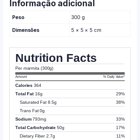
Informação adicional
Peso
300 g
Dimensões
5 × 5 × 5 cm
Nutrition Facts
Per marmita (300g)
Amount
% Daily Value*
Calories
364
Total Fat
16g
29%
Saturated Fat
8.5g
38%
Trans Fat
0g
Sodium
793mg
33%
Total Carbohydrate
50g
17%
Dietary Fiber
2.7g
11%