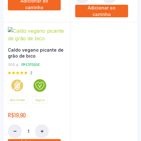
Adicionar ao
carrinho
Adicionar ao
carrinho
Caldo vegano picante de
grão de bico
300 g
EM ESTOQUE
Avaliação
2
5.00
de 5
Sem Glúten
Vegano
R$
19,90