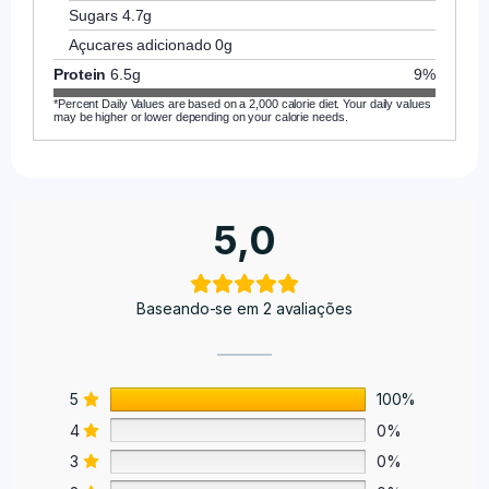
Sugars
4.7g
Açucares adicionado
0g
Protein
6.5g
9%
*Percent Daily Values are based on a 2,000 calorie diet. Your daily values
may be higher or lower depending on your calorie needs.
5,0
Baseando-se em 2 avaliações
5
100%
4
0%
3
0%