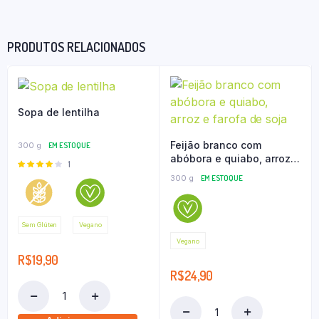
PRODUTOS RELACIONADOS
Sopa de lentilha
Feijão branco com
300 g
EM ESTOQUE
abóbora e quiabo, arroz e
Avaliação
1
farofa de soja
4.00
de
300 g
EM ESTOQUE
5
Sem Glúten
Vegano
Vegano
R$
19,90
R$
24,90