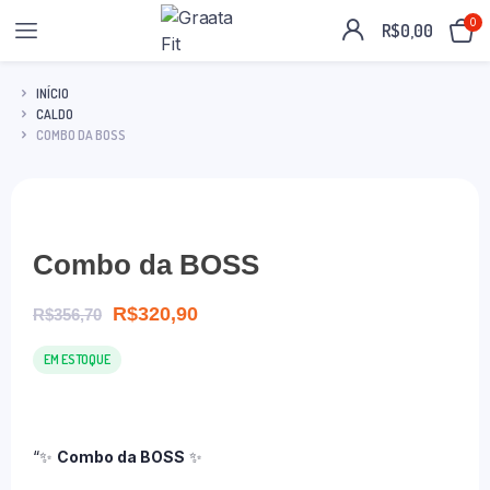
0
R$
0,00
INÍCIO
CALDO
COMBO DA BOSS
Combo da BOSS
R$
320,90
R$
356,70
EM ESTOQUE
“✨
Combo da BOSS
✨