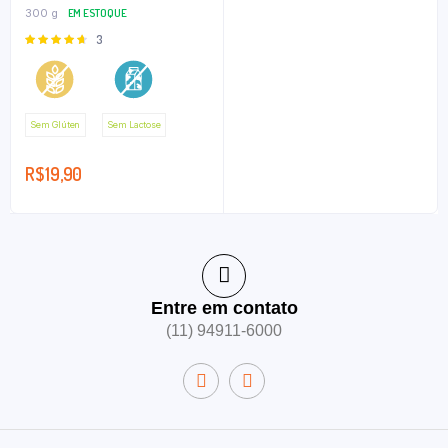
300 g
EM ESTOQUE
Avaliação
3
4.67
de 5
Sem Glúten
Sem Lactose
R$
19,90
Entre em contato
(11) 94911-6000