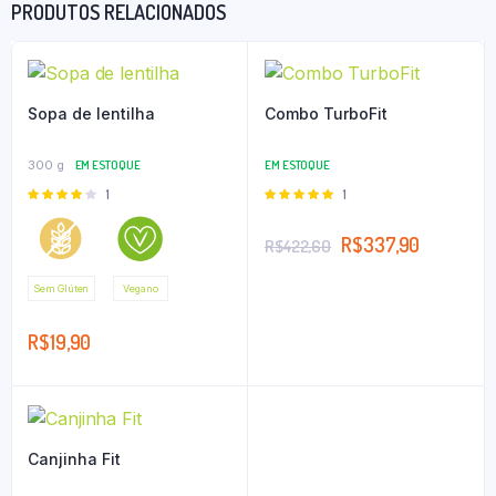
PRODUTOS RELACIONADOS
Sopa de lentilha
Combo TurboFit
300 g
EM ESTOQUE
EM ESTOQUE
Avaliação
1
Avaliação
1
4.00
de
5.00
de 5
5
R$
337,90
R$
422,60
Sem Glúten
Vegano
R$
19,90
Canjinha Fit