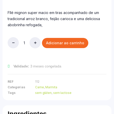
FIlé mignon super macio em tiras acompanhado de um
tradicional arroz branco, feijão carioca e uma deliciosa
abobrinha refogada,
Adicionar ao carrinho
Validade:
3 meses congelada
REF
112
Categorias
Carne
,
Marmita
Tags
sem glúten
,
sem lactose
Ingredientes