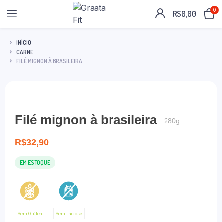
0
R$
0,00
INÍCIO
CARNE
FILÉ MIGNON À BRASILEIRA
Filé mignon à brasileira
280g
R$
32,90
EM ESTOQUE
Sem Glúten
Sem Lactose