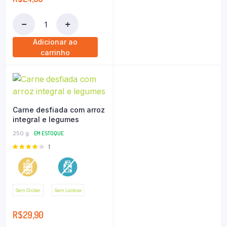
Adicionar ao
carrinho
Carne desfiada com arroz
integral e legumes
250 g
EM ESTOQUE
Avaliação
1
4.00
de
5
Sem Glúten
Sem Lactose
R$
29,90