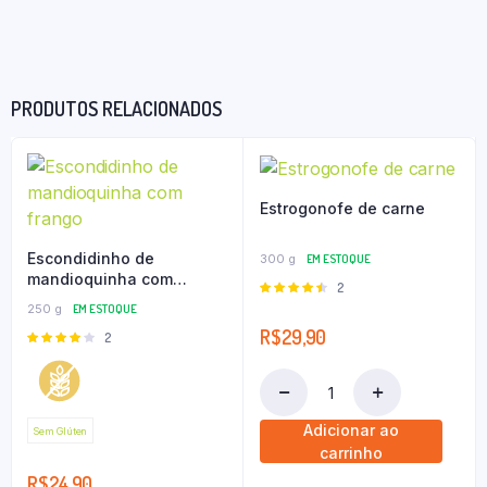
PRODUTOS RELACIONADOS
Estrogonofe de carne
Escondidinho de
300 g
EM ESTOQUE
mandioquinha com
Avaliação
2
frango
4.50
de 5
250 g
EM ESTOQUE
R$
29,90
Avaliação
2
4.00
de
5
Adicionar ao
Sem Glúten
carrinho
R$
24,90