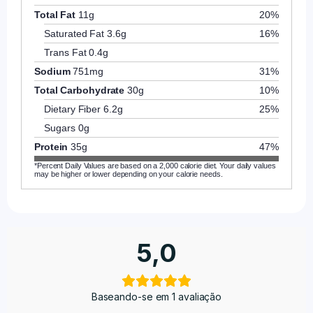
Total Fat
11g
20%
Saturated Fat
3.6g
16%
Trans Fat
0.4g
Sodium
751mg
31%
Total Carbohydrate
30g
10%
Dietary Fiber
6.2g
25%
Sugars
0g
Protein
35g
47%
*Percent Daily Values are based on a 2,000 calorie diet. Your daily values
may be higher or lower depending on your calorie needs.
5,0
Baseando-se em 1 avaliação