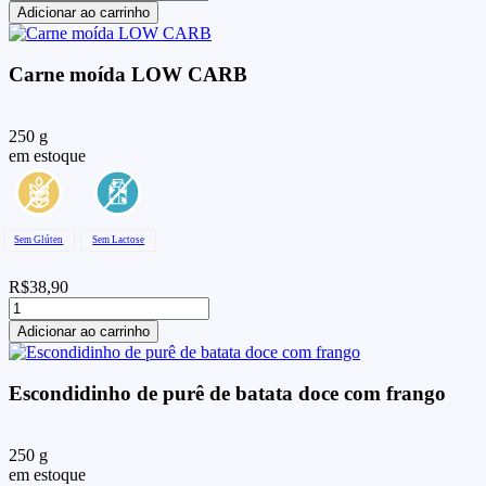
mignon
Adicionar ao carrinho
à
brasileira
quantidade
Carne moída LOW CARB
250 g
em estoque
Sem Glúten
Sem Lactose
R$
38,90
Carne
moída
Adicionar ao carrinho
LOW
CARB
quantidade
Escondidinho de purê de batata doce com frango
250 g
em estoque