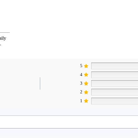
aily
.
5
4
3
2
1