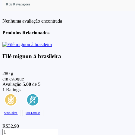
0 de 0 avaliações
Nenhuma avaliação encontrada
Produtos Relacionados
Filé mignon à brasileira
280 g
em estoque
Avaliação
5.00
de 5
1
Ratings
Sem Glúten
Sem Lactose
R$
32,90
Filé