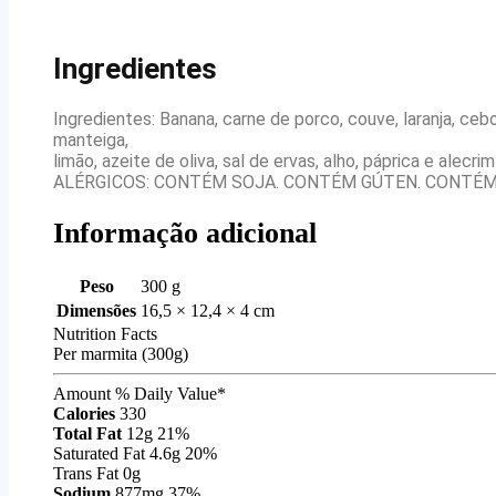
Ingredientes
Ingredientes: Banana, carne de porco, couve, laranja, cebo
manteiga,
limão, azeite de oliva, sal de ervas, alho, páprica e alecrim
ALÉRGICOS: CONTÉM SOJA. CONTÉM GÚTEN. CONTÉM
Informação adicional
Peso
300 g
Dimensões
16,5 × 12,4 × 4 cm
Nutrition Facts
Per marmita (300g)
Amount
% Daily Value*
Calories
330
Total Fat
12g
21%
Saturated Fat
4.6g
20%
Trans Fat
0g
Sodium
877mg
37%