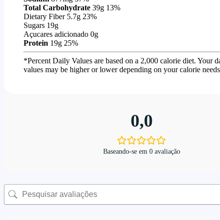
Total Carbohydrate
39g
13%
Dietary Fiber
5.7g
23%
Sugars
19g
Açucares adicionado
0g
Protein
19g
25%
*Percent Daily Values are based on a 2,000 calorie diet. Your d
values may be higher or lower depending on your calorie needs
0,0
Baseando-se em 0 avaliação