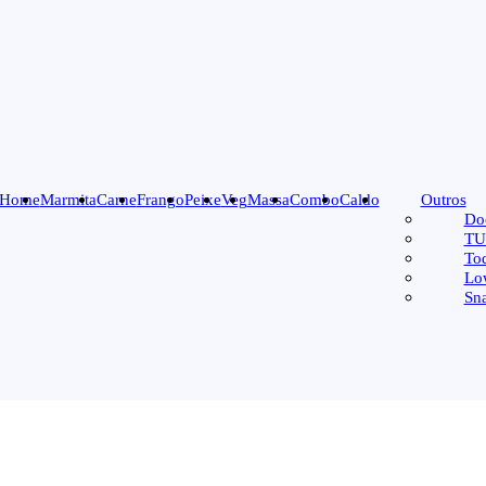
Home
Marmita
Carne
Frango
Peixe
Veg
Massa
Combo
Caldo
Outros
Do
TU
To
Lo
Sn