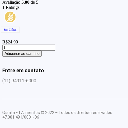
Avaliação
5.00
de 5
1
Ratings
Sem Glúten
R$
24,90
Escondidinho
de
Adicionar ao carrinho
purê
de
batata
Entre em contato
doce
com
(11) 94911-6000
frango
quantidade
Graata Fit Alimentos © 2022 – Todos os direitos reservados
47.081.491/0001-06