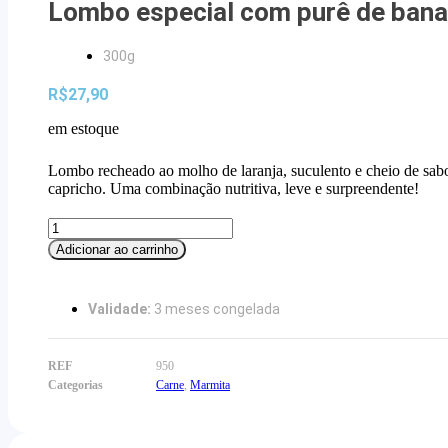
Lombo especial com purê de banan
300g
R$
27,90
em estoque
Lombo recheado ao molho de laranja, suculento e cheio de sabo
capricho. Uma combinação nutritiva, leve e surpreendente!
Lombo
especial
Adicionar ao carrinho
com
purê
de
Validade:
3 meses congelada
banana
da
terra
REF
950
e
Categorias
Carne
,
Marmita
couve
quantidade